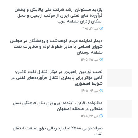
بازدید مسئولان ارشد شرکت ملی پالایش و پخش
فرآورده های نفتی ایران از موکب اربعین و محل
اسکان زائران منطقه غرب
تیر 26, 1405
دیدار نماینده مردم کوهدشت و رومشگان در مجلس
شورای اسلامی با مدیر خطوط لوله و مخابرات نفت
منطقه لرستان
تیر 25, 1405
نصب توربین راهبردی در مرکز انتقال نفت نائین؛
گامی مؤثر برای پایداری انتقال فرآورده‌های نفتی در
شرایط اضطراری
تیر 24, 1405
«خانواده، قرآن، آینده»؛ پی‌ریزیِ بنایِ فرهنگیِ نسلِ
متعالی در منطقه اصفهان
تیر 23, 1405
صرفه‌جویی ۲۵۰۰ میلیارد ریالی برای صنعت انتقال
نفت