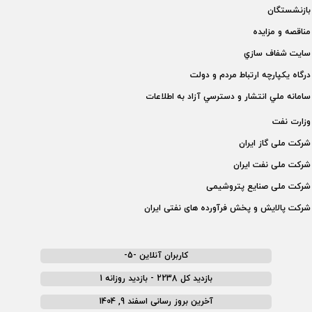
بازنشستگان
مناقصه و مزايده
سايت شفاف سازي
درگاه يكپارچه ارتباط مردم و دولت
سامانه ملي انتشار و دسترسي آزاد به اطلاعات
وزارت نفت
شركت ملی گاز ايران
شركت ملی نفت ايران
شركت ملی صنايع پتروشيمی
شركت پالايش و پخش فرآورده های نفتی ايران
کاربران آنلاین -5-
بازدید کل 2238 - بازدید روزانه 1
آخرین بروز رسانی اسفند 9, 1404