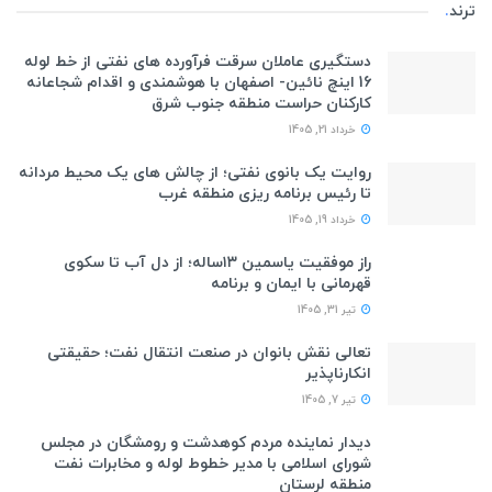
ترند
.
دستگیری عاملان سرقت فرآورده های نفتی از خط لوله
16 اینچ نائین- اصفهان با هوشمندی و اقدام شجاعانه
کارکنان حراست منطقه جنوب شرق
خرداد 21, 1405
روایت یک بانوی نفتی؛ از چالش های یک محیط مردانه
تا رئیس برنامه ریزی منطقه غرب
خرداد 19, 1405
راز موفقیت یاسمین ۱۳ساله؛ از دل آب تا سکوی
قهرمانی با ایمان و برنامه
تیر 31, 1405
تعالی نقش بانوان در صنعت انتقال نفت؛ حقیقتی
انکارناپذیر
تیر 7, 1405
دیدار نماینده مردم کوهدشت و رومشگان در مجلس
شورای اسلامی با مدیر خطوط لوله و مخابرات نفت
منطقه لرستان