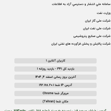
سامانه ملي انتشار و دسترسي آزاد به اطلاعات
وزارت نفت
شركت ملی گاز ايران
شركت ملی نفت ايران
شركت ملی صنايع پتروشيمی
شركت پالايش و پخش فرآورده های نفتی ايران
کاربران آنلاین 1
بازدید کل 341 - بازدید روزانه 1
آخرین بروز رسانی اسفند 4, 1404
آدرس IP شما 192.168.20.1
مرورگر شما Chrome
مکان شما (Tehran)
آدرس : خیابان سپهبد قرنی نرسیده به سپند شماره 188 تلفن : 61630060 پست