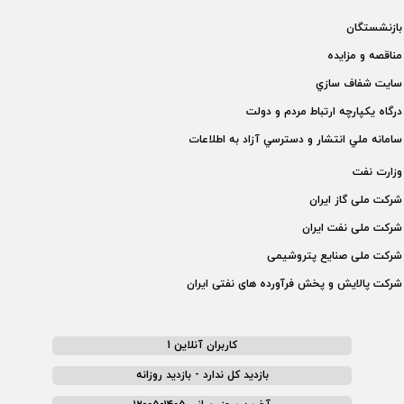
بازنشستگان
مناقصه و مزايده
سايت شفاف سازي
درگاه يكپارچه ارتباط مردم و دولت
سامانه ملي انتشار و دسترسي آزاد به اطلاعات
وزارت نفت
شركت ملی گاز ايران
شركت ملی نفت ايران
شركت ملی صنايع پتروشيمی
شركت پالايش و پخش فرآورده های نفتی ايران
کاربران آنلاین 1
بازدید کل ندارد - بازدید روزانه