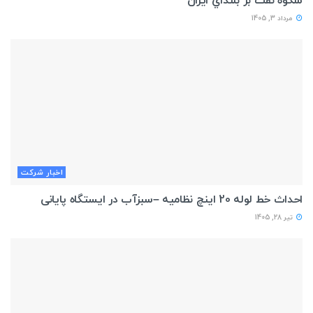
شكوه نفت بر بلنداي ايران
مرداد 3, 1405
اخبار شركت
احداث خط لوله 20 اینچ نظامیه –سبزآب در ایستگاه پایانی
تیر 28, 1405