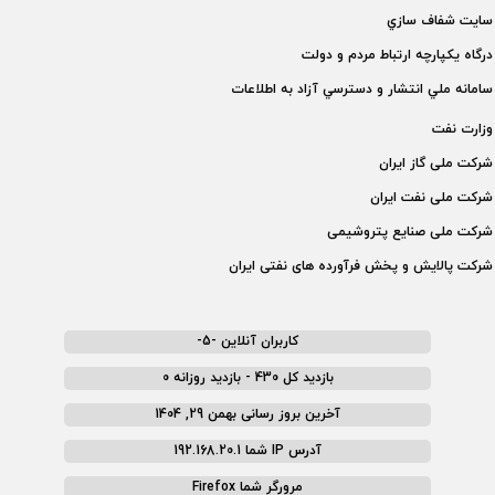
سايت شفاف سازي
درگاه يكپارچه ارتباط مردم و دولت
سامانه ملي انتشار و دسترسي آزاد به اطلاعات
وزارت نفت
شركت ملی گاز ايران
شركت ملی نفت ايران
شركت ملی صنايع پتروشيمی
شركت پالايش و پخش فرآورده های نفتی ايران
کاربران آنلاین -5-
بازدید کل 430 - بازدید روزانه 0
آخرین بروز رسانی بهمن 29, 1404
آدرس IP شما 192.168.20.1
مرورگر شما Firefox