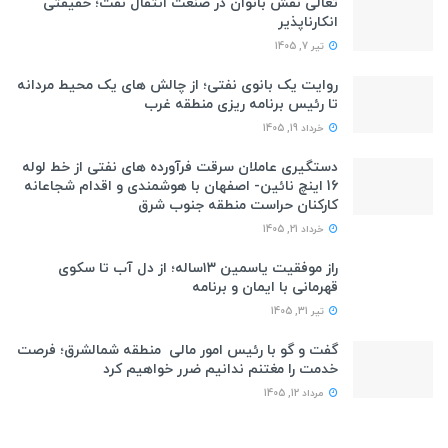
تعالی نقش بانوان در صنعت انتقال نفت؛ حقیقتی
انکارناپذیر
تیر 7, 1405
روایت یک بانوی نفتی؛ از چالش های یک محیط مردانه
تا رئیس برنامه ریزی منطقه غرب
خرداد 19, 1405
دستگیری عاملان سرقت فرآورده های نفتی از خط لوله
16 اینچ نائین- اصفهان با هوشمندی و اقدام شجاعانه
کارکنان حراست منطقه جنوب شرق
خرداد 21, 1405
راز موفقیت یاسمین ۱۳ساله؛ از دل آب تا سکوی
قهرمانی با ایمان و برنامه
تیر 31, 1405
گفت و گو با رئیس امور مالی منطقه شمالشرق؛ فرصت
خدمت را مغتنم ندانیم ضرر خواهیم کرد
مرداد 12, 1405