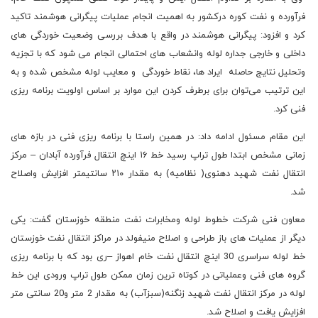
فرآورده و نفت کوره درکشور به اهمیت انجام عملیات پیگرانی هوشمند تاکید
کرد و افزود: پیگرانی هوشمند در واقع با هدف بررسی وضعیت خوردگی های
داخلی و خارجی جداره لوله وانشعاب های احتمالی انجام می شود که با تجزیه
وتحلیل نتایج حاصله ایراد ها، نقاط خوردگی و معایب لوله مشخص شده و به
این ترتیب می‌توان برای برطرف کردن این موارد بر اساس اولویت برنامه ریزی
فنی کرد.
این مقام مسئول ادامه داد: در همین راستا با برنامه ریزی فنی در بازه های
زمانی مشخص ابتدا طول تراپ رسید خط ۱۶ اینچ انتقال فرآورده آبادان – مرکز
انتقال نفت شهید دهنوی( نظامیه) به مقدار ۲۱۰ سانتیمتر افزایش واصلاح
شد.
معاون فنی شرکت خطوط لوله ومخابرات نفت منطقه خوزستان گفت: یکی
دیگر از عملیات های باز طراحی و اصلاح منیفولد در مراکز انتقال نفت خوزستان
خط لوله سراسری 30 اینچ انتقال نفت خام اهواز –ری بود که با برنامه ریزی
گروه های فنی وعملیاتی در کوتاه ترین زمان ممکن طول تراپ ورودی این خط
لوله در مرکز انتقال نفت شهید زنگنه(سبزآب) به مقدار 2 متر و20 سانتی متر
افزایش یافت و اصلاح شد.