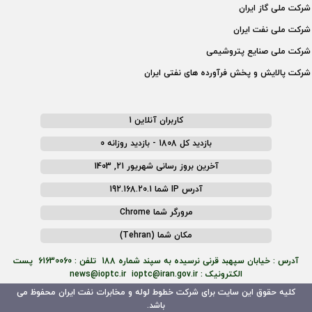
شركت ملی گاز ايران
شركت ملی نفت ايران
شركت ملی صنايع پتروشيمی
شركت پالايش و پخش فرآورده های نفتی ايران
کاربران آنلاین 1
بازدید کل 1808 - بازدید روزانه 0
آخرین بروز رسانی شهریور 21, 1403
آدرس IP شما 192.168.20.1
مرورگر شما Chrome
مکان شما (Tehran)
آدرس : خیابان سپهبد قرنی نرسیده به سپند شماره 188 تلفن : 61630060 پست
الکترونیک : news@ioptc.ir ioptc@iran.gov.ir
کلیه حقوق این سایت برای شرکت خطوط لوله و مخابرات نفت ایران محفوظ می
باشد.