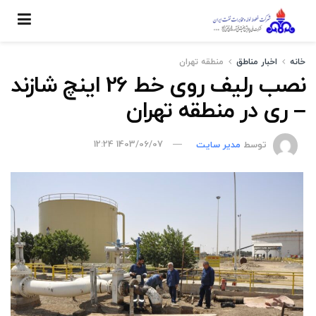
خانه
اخبار مناطق
منطقه تهران
نصب رلیف روی خط 26 اینچ شازند
– ری در منطقه تهران
توسط
مدیر سایت
1403/06/07 12:24