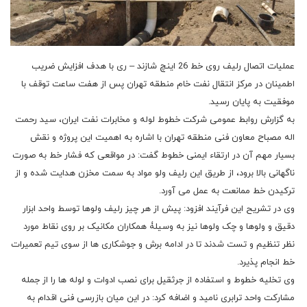
عملیات اتصال رلیف روی خط 26 اینچ شازند – ری با هدف افزایش ضریب
اطمینان در مرکز انتقال نفت خام منطقه تهران پس از هفت ساعت توقف با
موفقیت به پایان رسید.
به گزارش روابط عمومی شرکت خطوط لوله و مخابرات نفت ایران، سید رحمت
اله مصباح معاون فنی منطقه تهران با اشاره به اهمیت این پروژه و نقش
بسیار مهم آن در ارتقاء ایمنی خطوط گفت: در مواقعی که فشار خط به صورت
ناگهانی بالا برود، از طریق این رلیف ولو مواد به سمت مخزن هدایت شده و از
ترکیدن خط ممانعت به عمل می آورد.
وی در تشریح این فرآیند افزود: پیش از هر چیز رلیف ولوها توسط واحد ابزار
دقیق و ولوها و چک ولوها نیز به وسیلۀ همکاران مکانیک بر روی نقاط مورد
نظر تنظیم و تست شدند تا در ادامه برش و جوشکاری ها از سوی تیم تعمیرات
خط انجام پذیرد.
وی تخلیه خطوط و استفاده از جرثقیل برای نصب ادوات و لوله ها را از جمله
مشارکت واحد ترابری نامید و اضافه کرد: در این میان بازرسی فنی اقدام به