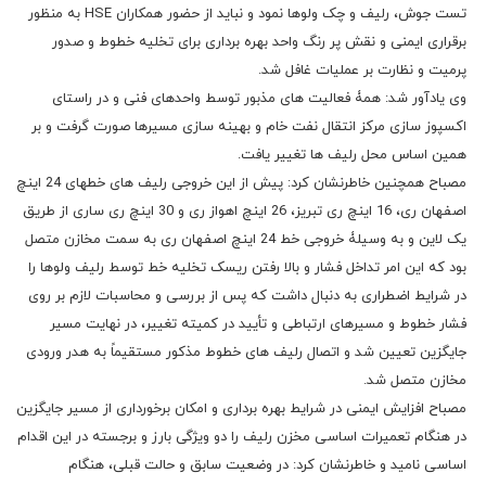
تست جوش، رلیف و چک ولوها نمود و نباید از حضور همکاران HSE به منظور
برقراری ایمنی و نقش پر رنگ واحد بهره برداری برای تخلیه خطوط و صدور
پرمیت و نظارت بر عملیات غافل شد.
وی یادآور شد: همۀ فعالیت های مذبور توسط واحدهای فنی و در راستای
اکسپوز سازی مرکز انتقال نفت خام و بهینه سازی مسیرها صورت گرفت و بر
همین اساس محل رلیف ها تغییر یافت.
مصباح همچنین خاطرنشان کرد: پیش از این خروجی رلیف های خطهای 24 اینچ
اصفهان ری، 16 اینچ ری تبریز، 26 اینچ اهواز ری و 30 اینچ ری ساری از طریق
یک لاین و به وسیلۀ خروجی خط 24 اینچ اصفهان ری به سمت مخازن متصل
بود که این امر تداخل فشار و بالا رفتن ریسک تخلیه خط توسط رلیف ولوها را
در شرایط اضطراری به دنبال داشت که پس از بررسی و محاسبات لازم بر روی
فشار خطوط و مسیرهای ارتباطی و تأیید در کمیته تغییر، در نهایت مسیر
جایگزین تعیین شد و اتصال رلیف های خطوط مذکور مستقیماً به هدر ورودی
مخازن متصل شد.
مصباح افزایش ایمنی در شرایط بهره برداری و امکان برخورداری از مسیر جایگزین
در هنگام تعمیرات اساسی مخزن رلیف را دو ویژگی بارز و برجسته در این اقدام
اساسی نامید و خاطرنشان کرد: در وضعیت سابق و حالت قبلی، هنگام