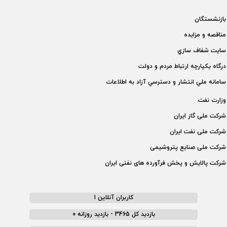
بازنشستگان
مناقصه و مزايده
سايت شفاف سازي
درگاه يكپارچه ارتباط مردم و دولت
سامانه ملي انتشار و دسترسي آزاد به اطلاعات
وزارت نفت
شركت ملی گاز ايران
شركت ملی نفت ايران
شركت ملی صنايع پتروشيمی
شركت پالايش و پخش فرآورده های نفتی ايران
کاربران آنلاین 1
بازدید کل 3465 - بازدید روزانه 0