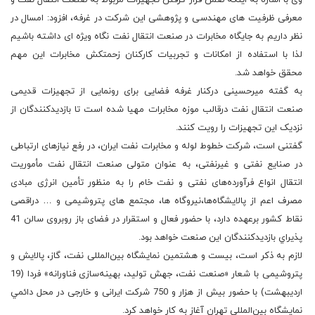
وی با اشاره به اینکه ضمن قرار گرفتن تجهیزات مربوط به صنعت انتقال نفت و
معرفی ظرفیت های مهندسی و پژوهشی این شرکت در غرفه، افزود: امسال در
نظر داریم به جایگاه مخابرات در صنعت انتقال نفت نگاه ویژه ای داشته باشیم
لذا با استفاده از امکانات و تجربیات کارکنان زحمتکش مخابرات این مهم
محقق خواهد شد.
به گفته میرحسینی درکنار غرفه فضایی برای رونمایی از تجهیزات قدیمی
صنعت انتقال نفت درقالب موزه مخابرات مهیا شده است تا بازدیدکنندگان از
نزدیک این تجهیزات را رویت کنند.
گفتنی است، شرکت خطوط لوله و مخابرات نفت ایران، در رفع نیازهای ارتباطی
در صنایع نفتی و غیرنفتی، به عنوان متولی صنعت انتقال نفت مأموریت
انتقال انواع فرآورده‌های نفتی و نفت خام را به منظور تأمین انرژی مبادی
مصرف اعم از پالایشگاه‌ها،نیروگاه ها، مجتمع های پتروشیمی و … دراقصی
نقاط کشور برعهده دارد، با حضور فعال و استقرار در فضای باز روبروی سالن 41
پذيراي بازدیدکنندگان این صنعت خواهد بود.
لازم به ذکر است، بیست و هشتمین نمایشگاه بین‌المللی نفت، گاز، پالایش و
پتروشیمی با شعار «صنعت نفت، جهش تولید، بهینه‌سازی فناورانه» فردا (19
اردیبهشت) با حضور بیش از هزار و 750 شركت‌ ایرانی و خارجی در محل دائمي
نمایشگاه بین‌المللی تهران آغاز به کار خواهد کرد.