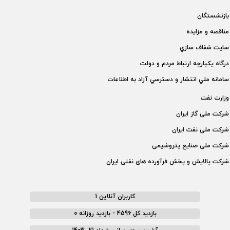
بازنشستگان
مناقصه و مزايده
سايت شفاف سازي
درگاه يكپارچه ارتباط مردم و دولت
سامانه ملي انتشار و دسترسي آزاد به اطلاعات
وزارت نفت
شركت ملی گاز ايران
شركت ملی نفت ايران
شركت ملی صنايع پتروشيمی
شركت پالايش و پخش فرآورده های نفتی ايران
کاربران آنلاین 1
بازدید کل 4596 - بازدید روزانه 0