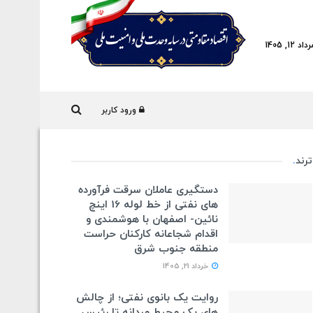
1, 1405
ورود کاربر
ترند
.
دستگیری عاملان سرقت فرآورده
های نفتی از خط لوله 16 اینچ
نائین- اصفهان با هوشمندی و
اقدام شجاعانه کارکنان حراست
منطقه جنوب شرق
خرداد 21, 1405
روایت یک بانوی نفتی؛ از چالش
های یک محیط مردانه تا رئیس