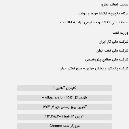
سايت شفاف سازي
درگاه يكپارچه ارتباط مردم و دولت
سامانه ملي انتشار و دسترسي آزاد به اطلاعات
وزارت نفت
شركت ملی گاز ايران
شركت ملی نفت ايران
شركت ملی صنايع پتروشيمی
شركت پالايش و پخش فرآورده های نفتی ايران
کاربران آنلاین 1
بازدید کل 1516 - بازدید روزانه 0
آخرین بروز رسانی دی 3, 1403
آدرس IP شما 192.168.20.1
مرورگر شما Chrome