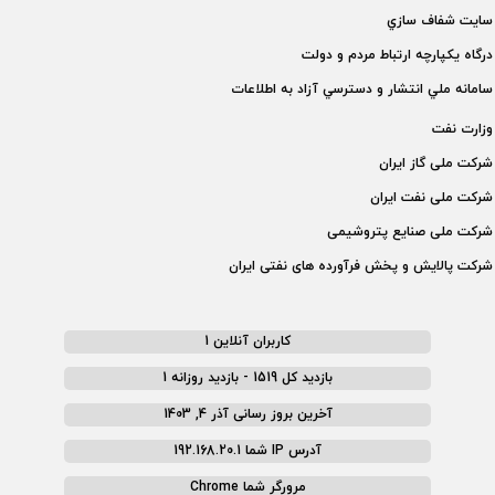
سايت شفاف سازي
درگاه يكپارچه ارتباط مردم و دولت
سامانه ملي انتشار و دسترسي آزاد به اطلاعات
وزارت نفت
شركت ملی گاز ايران
شركت ملی نفت ايران
شركت ملی صنايع پتروشيمی
شركت پالايش و پخش فرآورده های نفتی ايران
کاربران آنلاین 1
بازدید کل 1519 - بازدید روزانه 1
آخرین بروز رسانی آذر 4, 1403
آدرس IP شما 192.168.20.1
مرورگر شما Chrome