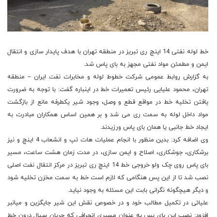
خط لوله نفتی 14 اینچ ری تبریز در منطقه تهران با هدف پایدار سازی و انتقال
ایمن و مطمئن مواد نفتی مجهز به بای پاس شد.
به گزارش روابط عمومی شرکت خطوط لوله و مخابرات نفت ایران – منطقه
تهران، محمود علیایی رئیس تعمیرات خط در اینباره گفت: با توجه به ضرورت
یافتن تخلیه خط در مواقع قطع و وصل، وجود شیر یکطرفه مانع از بازگشت
مواد داخل لوله به سمت ری می شد و بر همین اساس همکاران مبادرت به
ایجاد خط جانبی یا همان بای پاس ورزیدند.
وی اضافه کرد: بدین منظور با انجام عملیات هات تپ و انشعاب 4 اینچ و نیز
برشکاری، جوشکاری، اصلاح و ایمن سازی، در مدت زمان هشت ساعت، مسیر
بای پاس روی چک ولو خروجی خط 14 اینچ ری تبریز در مرکز انتقال نفت اصلی
نصب شد تا از این پس هنگامی که لازم است خط به سمت مخزن تخلیه شود
و دیگر هیچگونه نگرانی بابت این مسئله به وجود نیاید.
علیائی در تکمیل مطالب خود و در خصوص نقش این شیر جایگزین و میانبر
افزود: نصب این بای پس به عنوان مسیری انحرافی که جریان سیال درون خط