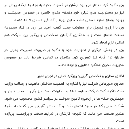
وی تاکید کرد: انتظار می رود ایشان در کسوت جدید باتوجه به اینکه پیش تر
نیز در مسئولیت های قبلی خود دغدغه مندی خاصی در خصوص معیشت و
بهبود اوضاع منابع انسانی داشتند این رویه را کما فی السابق ادامه دهند.
وی با آرزوی توفیق برای معاونت جدید گفت: امید می رود در کنار مجموعه
صنعت انتقال نفت و با همکاری کارکنان متخصص و پیگیر این شرکت هم
افزایی لازم ایجاد شود.
وی در بخش دیگری از اظهارات خود با تاکید بر ضرورت مدیریت بحران در
مناطق 12 گانه نیز تصریح کرد: مناطق در تمامی شرایط باید در خصوص
مدیریت بحران عملکرد مطلوبی را ارائه دهند.
اخلاق مداری و تخصص گرایی؛ رویکرد اصلی در اجرای امور
معاون مدیرعامل شرکت نیز با اشاره به اهمیت ساختار، ماهیت و رسالت وزارت
نفت تاکید کرد: شرکت خطوط لوله و مخابرات نفت نیز یکی از اصلی ترین و
مهمترین حلقه ها در زنجیره تامین سوخت در سراسر کشور محسوب می شود.
شرکت هایی که در حوزه انتقال نفت و گاز نقش آفرینی می کنند به مثابه
عشایر صنعت می مانند که نتیجه کارشان در شرایط سخت و پرزحمت، پربازده
است.
سلمان خزایی با اشاره به نقش مهمی که این شرکت در تامین و انتقال سوخت