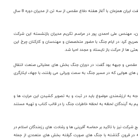
با حضور مدیرعامل و مدیران ارشد شرکت خطوط لوله و مخابرات نفت ایران همزمان با آغاز هفته دفاع مقدس از سه تن از مدیران دوره 8 سال
ن، مهندس علی احمدی پور در مراسم تکریم مدیران بازنشسته این شرکت
ریح کرد: در ایام جنگ با حضور متخصصان و مهندسان و کارکنان چرخ این
ثی ها از حرکت باز نایستاد و مجدد احیا شد.
اع مقدس و جبهه بود گفت: در دوران جنگ بخش های عملیاتی صنعت انتقال
ن های هوایی که در مسیر جنگ به سمت ویرانی می رفتند، با جهاد، ایثارگری
وجه به ارزشمندی موضوع باید در ثبت و به تصویر کشیدن این مرارت ها و
م به آیندگان لحظه به لحظه خاطرات جنگ را در قالب کتاب و تهیه مستند
رکت نیز با تاکید بر حماسه آفرینی ها و رشادت های رزمندگان اسلام در
که در قرون گذشته با جنگ های صورت گرفته بخش های متعددی از جمله