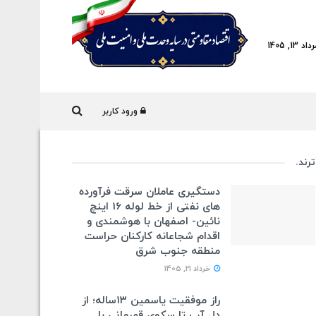
, 1405
ورود کاربر
ترند
.
دستگیری عاملان سرقت فرآورده
های نفتی از خط لوله 16 اینچ
نائین- اصفهان با هوشمندی و
اقدام شجاعانه کارکنان حراست
منطقه جنوب شرق
خرداد 21, 1405
راز موفقیت یاسمین ۱۳ساله؛ از
دل آب تا سکوی قهرمانی با