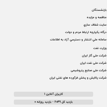
بازنشستگان
مناقصه و مزايده
سايت شفاف سازي
درگاه يكپارچه ارتباط مردم و دولت
سامانه ملي انتشار و دسترسي آزاد به اطلاعات
وزارت نفت
شركت ملی گاز ايران
شركت ملی نفت ايران
شركت ملی صنايع پتروشيمی
شركت پالايش و پخش فرآورده های نفتی ايران
کاربران آنلاین 1
بازدید کل 2049 - بازدید روزانه 0