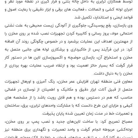
توسط همکاران ترابری به داخل چالۀ بتنی و قرار گیری در نقطۀ مورد نظر و
اجرای لوله کشی و اتصالات ، فعالیت های برقی و ابزار دقیقی با رعایت اصول و
قواعد ایمنی و استاندارد، تکمیل شد.
وی بازسازی، رفع پوسیدگی، جلوگیری از آلودگی زیست محیطی به علت نشتی
احتمالی مواد، بروز رسانی و کالیبره کردن تجهیزات نصب شده بر روی مخزن را
از مهمترین اهداف این عملیات برشمرد و در خصوص چگونگی روند آن اضافه
کرد: در این فرآیند پس از خاکبرداری و برشکاری لوله های جانبی متصل به
مخزن و استخراج آن، بازسازی حوضچه و اکسپوزسازی لاین ها در دستور کار
قرار گرفت که بسیار حائز اهمیت بود و ارتقاء ضریب عملیات بهره برداری از
مخزن را به دنبال داشت.
معاون فنی منطقه تهران افزایش عمر مخزن، رنگ آمیزی و اورهال تجهیزات
متصل از قبیل آلات ابزار دقیق و مکانیک و اطمینان از نوسازی در فضائی
مناسب که هم در دسترس بوده و هم قابل رویت باشد را از مشخصه های
کیفی و مزایای این طرح دانست که با مشارکت واحدهای ترابری، برق، ساختمان
و تعمیرات خط در مدت زمان تعیین شده پایان پذیرفت.
مصباح تصریح کرد: با ساخت لاین‌های جدید و نصب پمپ بر روی مخزن،
لوله‌کشی مربوطه انجام گرفت و واحد تعمیرات و نگهداری برق منطقه نیز
نسبت به کابل‌کشی و تنظیم مدارهای فرمان و راه‌انداز الکتروموتور اقدامات