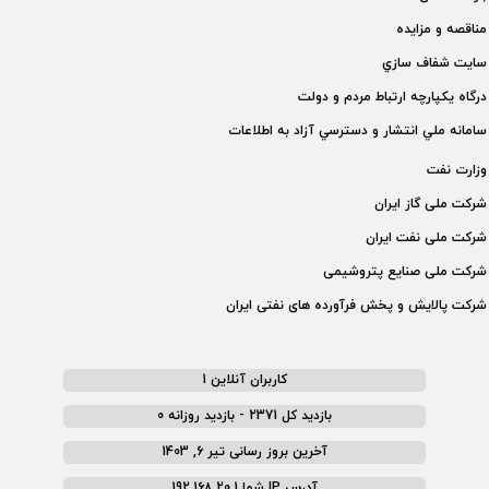
مناقصه و مزايده
سايت شفاف سازي
درگاه يكپارچه ارتباط مردم و دولت
سامانه ملي انتشار و دسترسي آزاد به اطلاعات
وزارت نفت
شركت ملی گاز ايران
شركت ملی نفت ايران
شركت ملی صنايع پتروشيمی
شركت پالايش و پخش فرآورده های نفتی ايران
کاربران آنلاین 1
بازدید کل 2371 - بازدید روزانه 0
آخرین بروز رسانی تیر 6, 1403
آدرس IP شما 192.168.20.1