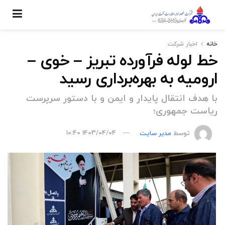
خانه
اخبار شركت
خط لوله فرآورده تبریز – خوی –
ارومیه به بهره‌برداری رسید
با هدف انتقال پایدار و ایمن و با دستور سرپرست
ریاست جمهوری؛
توسط
مدیر سایت
1403/04/04 10:40