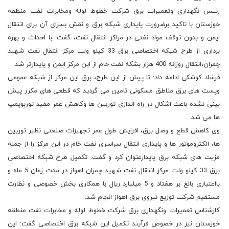
رئیس نگهداری وتعمیرات برق شرکت خطوط لوله ومخابرات نفت منطقه
خوزستان با تاکید برضرورت پایداری شبکه برق و نقش بسزای آن برای انتقال
ایمن و بدون توقف مواد نفتی در مراکز انتقال نفت، گفت: با احداث و بهره
برداری از طرح شبکه اختصاصی برق 33 کیلو ولت مرکز انتقال نفت شهید
چمران،انتقال روزانه 400 هزار بشکه نفت خام از این مرکز ایمن و پایدارتر شد.
فرشاد کوشکی ادامه داد: تا پیش از این طرح، برق این مرکز از شبکه عمومی
وپست های برق مناطق مسکونی تامین می گردید که قطعی های مکرر پیش
بینی نشده باعث اشکال در راه اندازی توربین ها وکاهش عمر مفید توربوپمپ
ها می شد.
وی کاهش قطع و وصل برق، افزایش طول عمر تجهیزات صنعتی نظیر توربین
ها، الکتروموتور ها و پایداری انتقال سراسری نفت خام در این مرکز را از جمله
مزیت های شبکه برق پایدارعنوان کرد و گفت: تکمیل طرح شبکه اختصاصی
برق 33 کیلو ولت مرکز انتقال نفت شهید چمران اهواز در مدت زمان 5 ماه و
بااعتباری بالغ بر هفتاد و 5 میلیارد ریال با همکاری بخش خصوصی و نظارت
مستقیم شرکت توزیع نیروی برق اهواز انجام شد.
کارشناس تعمیرات ونگهداری برق شرکت خطوط لوله و مخابرات نفت منطقه
خوزستان نیز در خصوص فرآیند تکمیل این شبکه برق اختصاصی گفت: این