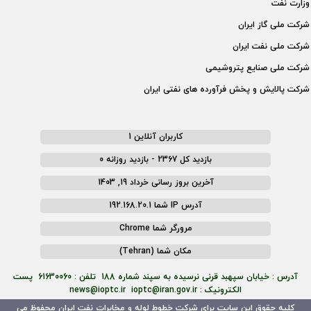
وزارت نفت
شركت ملی گاز ايران
شركت ملی نفت ايران
شركت ملی صنايع پتروشيمی
شركت پالايش و پخش فرآورده های نفتی ايران
کاربران آنلاین 1
بازدید کل 2367 - بازدید روزانه 0
آخرین بروز رسانی خرداد 19, 1403
آدرس IP شما 192.168.20.1
مرورگر شما Chrome
مکان شما (Tehran)
آدرس : خیابان سپهبد قرنی نرسیده به سپند شماره 188 تلفن : 61630060 پست
الکترونیک : news@ioptc.ir ioptc@iran.gov.ir
کلیه حقوق این سایت برای شرکت خطوط لوله و مخابرات نفت ایران محفوظ می