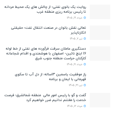
روایت یک بانوی نفتی؛ از چالش های یک محیط مردانه
تا رئیس برنامه ریزی منطقه غرب
خرداد 19, 1405
تعالی نقش بانوان در صنعت انتقال نفت؛ حقیقتی
انکارناپذیر
تیر 7, 1405
دستگیری عاملان سرقت فرآورده های نفتی از خط لوله
16 اینچ نائین- اصفهان با هوشمندی و اقدام شجاعانه
کارکنان حراست منطقه جنوب شرق
خرداد 21, 1405
راز موفقیت یاسمین ۱۳ساله؛ از دل آب تا سکوی
قهرمانی با ایمان و برنامه
تیر 31, 1405
گفت و گو با رئیس امور مالی منطقه شمالشرق؛ فرصت
خدمت را مغتنم ندانیم ضرر خواهیم کرد
مرداد 12, 1405