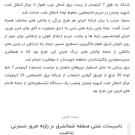
شبکه به طول 7 کیلومتر از پست برق شمال غرب اهواز تا مرکز انتقال نفت
شهید چمران در حریم اختصاصی خطوط لوله انتقال نفت احداث شد.
سجاد مرتب با بیان اینکه اجرای هر طرح بزرگی با چالش های مختلف همراه
است گفت: جابه جایی پایه های بتنی به دلیل مجاورت با کابل های فیبر نوری،
اجرای فونداسیون پایه ها و رعایت حریم ارتفاع طولی و ارتفاعی برای عبور از
روی اتوبان شرق اهواز،خاکریزی، تسطیح مسیر، ایجاد راه ارتباطی در زمین های
باتلاقی از جمله چالش های بزرگ اجرای این طرح بود که با همفکری
مدیر،معاونین وکارشناسان منطقه خوزستان با موفقیت انجام شد.
برق رسانی به محل استقرار نیروهای خطبان و حراست محدوده کیلومتر 7 خط
لوله 30 اینچ از طریق گرفتن انشعاب از شبکه برق اختصاصی 33 کیلوولت
مرکز انتقال نفت شهید چمران ونصب یک دستگاه ترانسفورماتور از جمله اقدام
های فرعی این طرح بود.
پست قبلی
تاسیسات نفتی منطقه شمالشرق در زلزله امروز خسارتی
نداشت