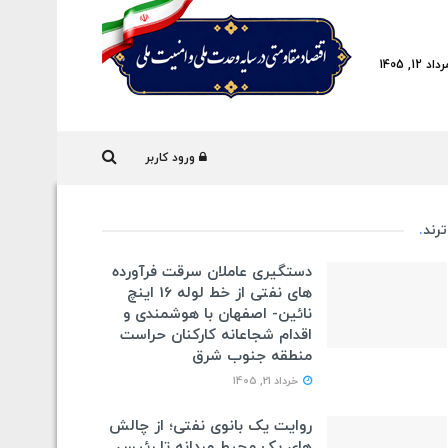
1, 1405
ورود کاربر
ترند
.
دستگیری عاملان سرقت فرآورده
های نفتی از خط لوله 16 اینچ
نائین- اصفهان با هوشمندی و
اقدام شجاعانه کارکنان حراست
منطقه جنوب شرق
خرداد 21, 1405
روایت یک بانوی نفتی؛ از چالش
های یک محیط مردانه تا رئیس