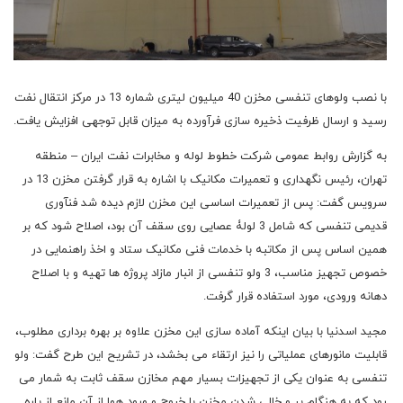
با نصب ولوهای تنفسی مخزن 40 میلیون لیتری شماره 13 در مرکز انتقال نفت
رسید و ارسال ظرفیت ذخیره سازی فرآورده به میزان قابل توجهی افزایش یافت.
به گزارش روابط عمومی شرکت خطوط لوله و مخابرات نفت ایران – منطقه
تهران، رئیس نگهداری و تعمیرات مکانیک با اشاره به قرار گرفتن مخزن 13 در
سرویس گفت: پس از تعمیرات اساسی این مخزن لازم دیده شد فنآوری
قدیمی تنفسی که شامل 3 لولۀ عصایی روی سقف آن بود، اصلاح شود که بر
همین اساس پس از مکاتبه با خدمات فنی مکانیک ستاد و اخذ راهنمایی در
خصوص تجهیز مناسب، 3 ولو تنفسی از انبار مازاد پروژه ها تهیه و با اصلاح
دهانه ورودی، مورد استفاده قرار گرفت.
مجید اسدنیا با بیان اینکه آماده سازی این مخزن علاوه بر بهره برداری مطلوب،
قابلیت مانورهای عملیاتی را نیز ارتقاء می بخشد، در تشریح این طرح گفت: ولو
تنفسی به عنوان یکی از تجهیزات بسیار مهم مخازن سقف ثابت به شمار می
رود که به هنگام پر و خالی شدن مخزن با خروج و ورود هوا از آن مانع از پاره