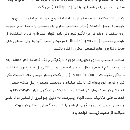
شدن سقف و یا در هم فرو رفتن ( collapse ) می گردد.
رئیس نت مکانیک منطقه تهران در ادامه تصریح کرد: اگر چه تهیه فلنج و
ردیوسر ( تبدیل کاهنده ) برای متناسب سازی ولو تنفسی با دهانه های موجود
روی سقف در روند کار بی تأثیر نبود ولی باید اظهار امیدواری کرد با استفاده از
ولوهای تنفسی ( Breathing valves ) موجود و نصب آنها به جای عصایی های
سابق، فنآوری های تنفسی مخزن ارتقاء یافت.
اسدنیا متناسب سازی تجهیزات موجود با بکارگیری یک کاهندۀ قطر دهانه، بالا
بردن سیستم تنفسی مخزن و صرفه جویی ریالی ناشی از به کارگیری امکانات
با اندکی تغییرات ( Modification ) را از نکات بسیار مهم و حائز اهمیت ذکر
کرد و افزود: این پروژه که با یک میلیارد و دویست میلیون ریال صرفه جویی
اقتصادی در مدت زمان دو هفته و با مشارکت و همکاری انبار تدارکات کالا و
خدمات فنی مکانیک ستاد انجام پذیرفت، به دلیل جلوگیری از تبخیر مواد نفتی
از مسیر زانویی ها و پیشگیری از هدر رفت مواد، گام ارزشمندی در جهت
صیانت از محیط زیست خواهد بود.