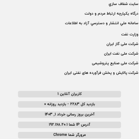
سايت شفاف سازي
درگاه يكپارچه ارتباط مردم و دولت
سامانه ملي انتشار و دسترسي آزاد به اطلاعات
وزارت نفت
شركت ملی گاز ايران
شركت ملی نفت ايران
شركت ملی صنايع پتروشيمی
شركت پالايش و پخش فرآورده های نفتی ايران
کاربران آنلاین 1
بازدید کل 2283 - بازدید روزانه 0
آخرین بروز رسانی خرداد 1, 1403
آدرس IP شما 192.168.20.1
مرورگر شما Chrome