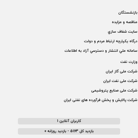
بازنشستگان
مناقصه و مزايده
سايت شفاف سازي
درگاه يكپارچه ارتباط مردم و دولت
سامانه ملي انتشار و دسترسي آزاد به اطلاعات
وزارت نفت
شركت ملی گاز ايران
شركت ملی نفت ايران
شركت ملی صنايع پتروشيمی
شركت پالايش و پخش فرآورده های نفتی ايران
کاربران آنلاین 1
بازدید کل 5163 - بازدید روزانه 0