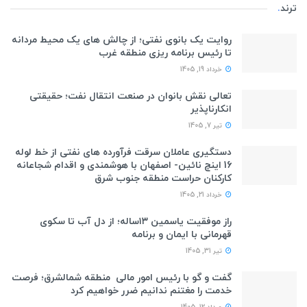
ترند
.
روایت یک بانوی نفتی؛ از چالش های یک محیط مردانه
تا رئیس برنامه ریزی منطقه غرب
خرداد 19, 1405
تعالی نقش بانوان در صنعت انتقال نفت؛ حقیقتی
انکارناپذیر
تیر 7, 1405
دستگیری عاملان سرقت فرآورده های نفتی از خط لوله
16 اینچ نائین- اصفهان با هوشمندی و اقدام شجاعانه
کارکنان حراست منطقه جنوب شرق
خرداد 21, 1405
راز موفقیت یاسمین ۱۳ساله؛ از دل آب تا سکوی
قهرمانی با ایمان و برنامه
تیر 31, 1405
گفت و گو با رئیس امور مالی منطقه شمالشرق؛ فرصت
خدمت را مغتنم ندانیم ضرر خواهیم کرد