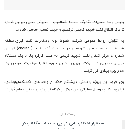
رئیس واحد تعمیرات مکانیک منطقه شمالغرب از تعویض انجین توربین شماره
2 مرکز انتقال نفت شهید کریمی ترکمنچای جهت تعمیر اساسی خبرداد.
به گزارش روابط عمومی شرکت خطوط لوله ومخابرات نفت ایران،منطقه
شمالغرب محمد حسین شریفیان در این باره گفت:انجین( engine) توربین
شماره 2 مرکز انتقال نفت شهید کریمی به علت کارکرد بالا با یک دستگاه
توربین تعمیری در شرکت توربین ماشین خاورمیانه با موفقیت تعویض ودر
مدار بهره برداری قرار گرفت .
وی افزود: این پروژه با تلاش و پشتکار همکاران واحد های مکانیک،ابزاردقیق،
ترابری،HSE و پرسنل عملیاتی این مرکز در کوتاه ترین زمان ممکن انجام گردید.
پست قبلی
استمرار امدادرسانی در پی حادثه اسکله بندر