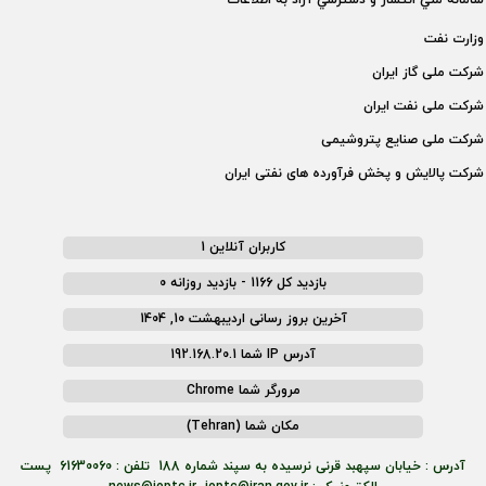
سامانه ملي انتشار و دسترسي آزاد به اطلاعات
وزارت نفت
شركت ملی گاز ايران
شركت ملی نفت ايران
شركت ملی صنايع پتروشيمی
شركت پالايش و پخش فرآورده های نفتی ايران
کاربران آنلاین 1
بازدید کل 1166 - بازدید روزانه 0
آخرین بروز رسانی اردیبهشت 10, 1404
آدرس IP شما 192.168.20.1
مرورگر شما Chrome
مکان شما (Tehran)
آدرس : خیابان سپهبد قرنی نرسیده به سپند شماره 188 تلفن : 61630060 پست