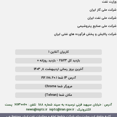
وزارت نفت
شركت ملی گاز ايران
شركت ملی نفت ايران
شركت ملی صنايع پتروشيمی
شركت پالايش و پخش فرآورده های نفتی ايران
کاربران آنلاین 1
بازدید کل 2523 - بازدید روزانه 0
آخرین بروز رسانی اردیبهشت 8, 1403
آدرس IP شما 192.168.20.1
مرورگر شما Chrome
مکان شما (Tehran)
آدرس : خیابان سپهبد قرنی نرسیده به سپند شماره 188 تلفن : 61630060 پست
الکترونیک : news@ioptc.ir ioptc@iran.gov.ir
کلیه حقوق این سایت برای شرکت خطوط لوله و مخابرات نفت ایران محفوظ می