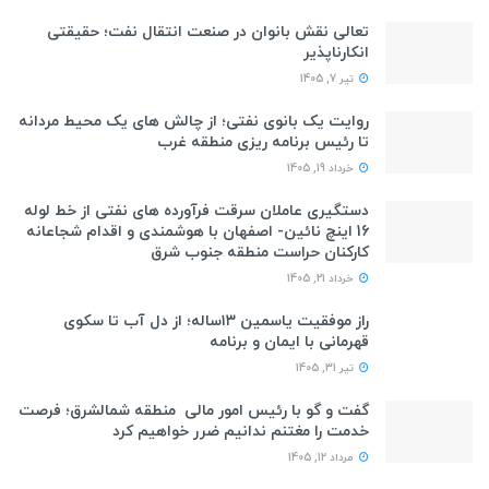
تعالی نقش بانوان در صنعت انتقال نفت؛ حقیقتی
انکارناپذیر
تیر 7, 1405
روایت یک بانوی نفتی؛ از چالش های یک محیط مردانه
تا رئیس برنامه ریزی منطقه غرب
خرداد 19, 1405
دستگیری عاملان سرقت فرآورده های نفتی از خط لوله
16 اینچ نائین- اصفهان با هوشمندی و اقدام شجاعانه
کارکنان حراست منطقه جنوب شرق
خرداد 21, 1405
راز موفقیت یاسمین ۱۳ساله؛ از دل آب تا سکوی
قهرمانی با ایمان و برنامه
تیر 31, 1405
گفت و گو با رئیس امور مالی منطقه شمالشرق؛ فرصت
خدمت را مغتنم ندانیم ضرر خواهیم کرد
مرداد 12, 1405