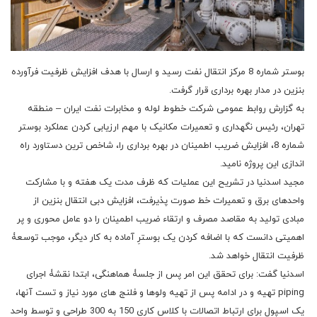
بوستر شماره 8 مرکز انتقال نفت رسید و ارسال با هدف افزایش ظرفیت فرآورده
بنزین در مدار بهره برداری قرار گرفت.
به گزارش روابط عمومی شرکت خطوط لوله و مخابرات نفت ایران – منطقه
تهران، رئیس نگهداری و تعمیرات مکانیک با مهم ارزیابی کردن عملکرد بوستر
شماره 8، افزایش ضریب اطمینان در بهره برداری را، شاخص ترین دستاورد راه
اندازی این پروژه نامید.
مجید اسدنیا در تشریح این عملیات که ظرف مدت یک هفته و با مشارکت
واحدهای برق و تعمیرات خط صورت پذیرفت، افزایش دبی انتقال بنزین از
مبادی تولید به مقاصد مصرف و ارتقاء ضریب اطمینان را دو عامل محوری و پر
اهمیتی دانست که با اضافه کردن یک بوسترِ آماده به کار دیگر، موجب توسعۀ
ظرفیت انتقال خواهد شد.
اسدنیا گفت: برای تحقق این امر پس از جلسۀ هماهنگی، ابتدا نقشۀ اجرای
piping تهیه و در ادامه پس از تهیه ولوها و فلنج های مورد نیاز و تست آنها،
یک اسپول برای ارتباط اتصالات با کلاس کاری 150 به 300 طراحی و توسط واحد