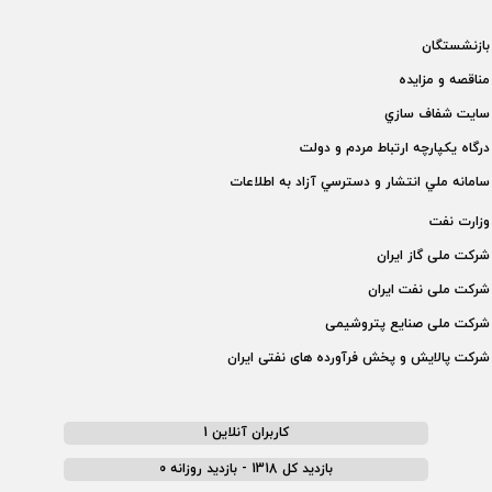
بازنشستگان
مناقصه و مزايده
سايت شفاف سازي
درگاه يكپارچه ارتباط مردم و دولت
سامانه ملي انتشار و دسترسي آزاد به اطلاعات
وزارت نفت
شركت ملی گاز ايران
شركت ملی نفت ايران
شركت ملی صنايع پتروشيمی
شركت پالايش و پخش فرآورده های نفتی ايران
کاربران آنلاین 1
بازدید کل 1318 - بازدید روزانه 0