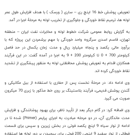
تعویض پوشش خط 16 اینچ ری – ساری ( ورسک ) با هدف افزایش طول عمر
لوله ها، ترمیم نقاط خوردگی و جلوگیری از تخریب لوله به مرحلۀ اجرا در آمد.
به گزارش روابط عمومی شرکت خطوط لوله و مخابرات نفت ایران – منطقه
تهران، قاسم اسدی سرگروه واحد خوردگی با مهم برشمردن این پروژه که با
برآورد مالی یکصد و پنجاه میلیارد ریال و مدت زمان یکسال در حد فاصل
کیلومتر 700 + 0 تا کیلومتر 200 + 9 به اجرا در آمده گفت: در این فرآیند
همکاران اقدام به تعویض پوشش محافظتی لوله به منظور پیشگیری از تشدید
نقاط خوردگی کرده اند.
وی ادامه داد: در مرحلۀ نخست پس از حفاری با استفاده از بیل مکانیکی و
کَندن پوشش قدیمی، فرآیند بلاستینگ بر روی خط مذکور با زبری 70 میکرون
صورت می گیرد.
وی اضافه کرد: در گام دیگر بعد از تأیید ناظر، برای بهبود پوشانندگی و افزایش
مدت ماندگاری آن، در دو مرحله مبادرت به اجرای پرایمر (Primer) شده تا در
ادامه از نوار سیاه 9 اینچ یکصد فوتی در بخش زیرین و سپس برای قسمت
فوقانی از نوار سفید 9 اینچی 200 فوتی برای پیچیدن بر دور لوله ها استفاده