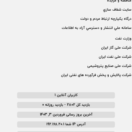
مناقصه و مزايده
سايت شفاف سازي
درگاه يكپارچه ارتباط مردم و دولت
سامانه ملي انتشار و دسترسي آزاد به اطلاعات
وزارت نفت
شركت ملی گاز ايران
شركت ملی نفت ايران
شركت ملی صنايع پتروشيمی
شركت پالايش و پخش فرآورده های نفتی ايران
کاربران آنلاین 1
بازدید کل 2802 - بازدید روزانه 0
آخرین بروز رسانی فروردین 3, 1403
آدرس IP شما 192.168.20.1