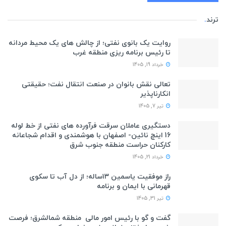
ترند
.
روایت یک بانوی نفتی؛ از چالش های یک محیط مردانه
تا رئیس برنامه ریزی منطقه غرب
خرداد 19, 1405
تعالی نقش بانوان در صنعت انتقال نفت؛ حقیقتی
انکارناپذیر
تیر 7, 1405
دستگیری عاملان سرقت فرآورده های نفتی از خط لوله
16 اینچ نائین- اصفهان با هوشمندی و اقدام شجاعانه
کارکنان حراست منطقه جنوب شرق
خرداد 21, 1405
راز موفقیت یاسمین ۱۳ساله؛ از دل آب تا سکوی
قهرمانی با ایمان و برنامه
تیر 31, 1405
گفت و گو با رئیس امور مالی منطقه شمالشرق؛ فرصت