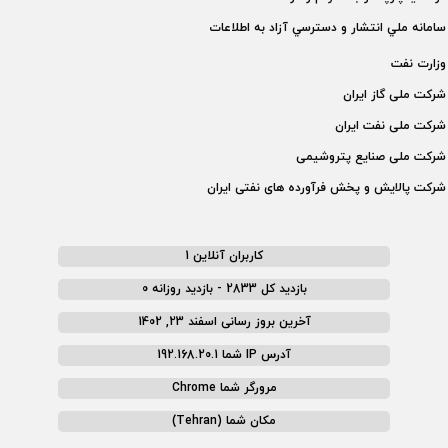
سامانه ملي انتشار و دسترسي آزاد به اطلاعات
وزارت نفت
شركت ملی گاز ايران
شركت ملی نفت ايران
شركت ملی صنايع پتروشيمی
شركت پالايش و پخش فرآورده های نفتی ايران
کاربران آنلاین 1
بازدید کل 2833 - بازدید روزانه 0
آخرین بروز رسانی اسفند 23, 1402
آدرس IP شما 192.168.20.1
مرورگر شما Chrome
مکان شما (Tehran)