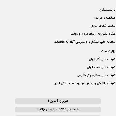
بازنشستگان
مناقصه و مزايده
سايت شفاف سازي
درگاه يكپارچه ارتباط مردم و دولت
سامانه ملي انتشار و دسترسي آزاد به اطلاعات
وزارت نفت
شركت ملی گاز ايران
شركت ملی نفت ايران
شركت ملی صنايع پتروشيمی
شركت پالايش و پخش فرآورده های نفتی ايران
کاربران آنلاین 1
بازدید کل 2532 - بازدید روزانه 0