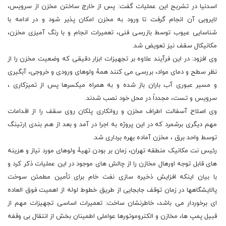
اسدنیا در تشریح این عملیات گفت: پس از خارج ساختن مخزن از سرویس،
لایروبی آن انجام گرفت تا ورود به مخزن امکان پذیر شود و در ادامه با
شناسایی عیوب توسط بازرسی فنی، تعمیرات انجام و با رنگ آمیزی مخزن،
مکانیکال سقف نیز تعویض شد.
وی افزود: در این فرآیند علاوه بر تجهیزات ابزار دقیقی که وضعیت مخزن را از
نظر سطح و دمای مواد، بررسی می کنند همۀ ولوهای ورودی و خروجی، آبگیری
و مسیر عبوری آب باران باز شده و به همراه میکسرها پس از تمیزکاری ،
سرویس و تست، مجدداً در محل خود نصب شدند.
وی اصلاح آسفالت اطراف مخزن و روانکاری پلکان روی سقف را از اقدامات
مهم دیگری برشمرد که در این پروژه به اجرا در آمد و بعد از هم بندی اِرتینگ
توسط واحد برق ، مخزن آماده بهره برداری شد.
رئیس نت مکانیک منطقه تهران، زمان بر بودن تهیۀ ولوهای مورد نیاز و هزینه
های قابل توجه اورهال مخازن را از چالش های موجود در این عملیات ذکر کرد و
با بیان اینکه افزایش ذخیره سازی نفت خام برای تأمین مطمئن سوخت
پالایشگاهها در زمان توقف جابجایی از طریق خطوط لوله از اهمیت فوق العاده
ای برخوردار می باشد، خاطرنشان ساخت: تعمیرات اساسی تجهیزات مهم از
قبیل پمپ ها، مخازن و الکتروموتورها عواملی اطمینان بخش از انتقال بی وقفه