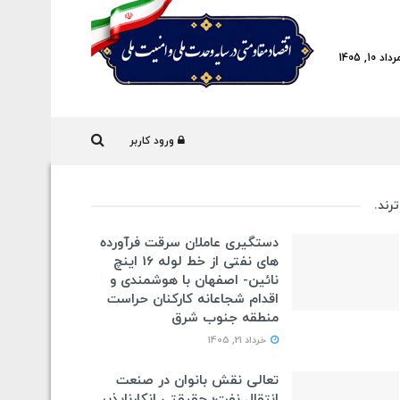
10, 1405
ورود کاربر
ترند
.
دستگیری عاملان سرقت فرآورده
های نفتی از خط لوله 16 اینچ
نائین- اصفهان با هوشمندی و
اقدام شجاعانه کارکنان حراست
منطقه جنوب شرق
خرداد 21, 1405
تعالی نقش بانوان در صنعت
انتقال نفت؛ حقیقتی انکارناپذیر