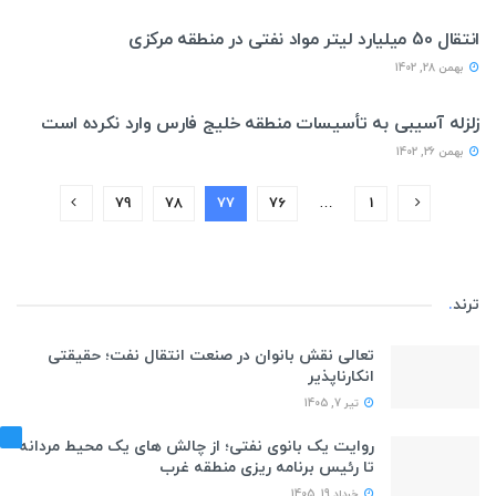
انتقال 50 میلیارد لیتر مواد نفتی در منطقه مرکزی
بهمن 28, 1402
منطقه خليج فارس
زلزله آسیبی به تأسیسات منطقه خلیج فارس وارد نکرده است
بهمن 26, 1402
79
78
77
76
…
1
ترند
.
تعالی نقش بانوان در صنعت انتقال نفت؛ حقیقتی
انکارناپذیر
تیر 7, 1405
روایت یک بانوی نفتی؛ از چالش های یک محیط مردانه
تا رئیس برنامه ریزی منطقه غرب
خرداد 19, 1405