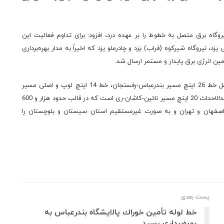
ا بیان اینکه منطقه وظیفه تأمین سوخت (نفت گاز) 4 نیروگاه‌ برق متصل به خطوط را بر عهده درد، افزود: برای تداوم فعالیت این
یروگاه سیکل ترکیبی یزد، نیروگاه شیرکوه (فراب) یزد و چادرملو یزد که اخیراً به مدار بهره‌برداری
ین انرژی برق پایدار و مستمر ارسال شد.
گفتنی است، سوخت‌رسانی خطوط حوزه استحفاظی منطقه شامل خط 26 اینچ مسیر بندرعباس-رفسنجان، خط 14 اینچ لوپ و اصلی مسیر
رفسنجان-کرمان، خط 16 و 20 اینچ مسیر رفسنجان-یزد و خط جدیدالاحداث 20 اینچ مسیر نائین-کاشان-ری است که در قالب حدود هزار و 600
 اصفهان و تهران و به صورت غیرمستقیم استان سیستان و بلوچستان را
پست بعدی
خط لوله تأمین خوراك پالایشگاه بندرعباس به
بهره‌برداری رسید