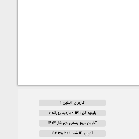
کاربران آنلاین 1
بازدید کل 1411 - بازدید روزانه 0
آخرین بروز رسانی دی 15, 1403
آدرس IP شما 192.168.20.1