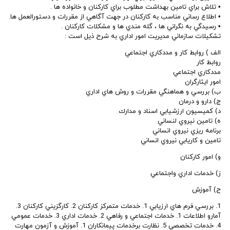
• تلاش براي تامين بهداشت مطلوب براي كاركنان و خانواده ها .
• اطلاع رساني مناسب به كاركنان در جهت آگاهي از مقررات و دستورالعمل ها.
• رسيدگي به نگراني ها ، گله مندي ها و مشكلات كاركنان .
تشكيلات سازماني مديريت امور اداري به شرح ذيل است :
الف ) روابط كار و مددكاري اجتماعي
روابط كار
مددكاري اجتماعي
امور ايثارگران
ب) بررسي و هماهنگي مقررات و روش هاي اداري
ج) دارو و درمان
د) كميسيون ارزشيابي اسناد و مدارك
ه) تامين نيروي لنساني
برنامه ريزي نيروي انساني
تامين و كاريابي نيروي انساني
و) امور كاركنان
ز) خدمات اداري واجتماعي
ح) آموزش
1. بررسي فرم هاي ارزيابي 1. خدمات متمركز كاركنان 2. كارگزيني كاركنان 3.
آمارو اطلاعات 1. خدمات اجتماعي و رفاهي 2. خدمات اداري 3. خدمات عمومي
4. خدمات تخصصي 5. نظارت برخدمات پيمانكاران 1. آموزش و آزمون مهارت