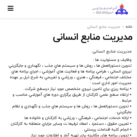
خانه
مدیریت منابع انسانی
مدیریت منابع انسانی
مدیریت منابع انسانی
وظایف و مسئوليت ها :
تدوين دستورالعمل ها ، روش ها و سيستم هاي جذب ، نگهداري و جايگزيني
نيروي انساني ، طراحي برنامه ها و فعاليت هاي آموزشي ، اجراي برنامه هاي
مختلف اجتماعي ، فرهنگي ، هنري ، ورزشي و تفريحي به شرح ذيل بر عهده
مديريت امور اداري است :
• برنامه ريزي براي تامين نيروي متخصص مورد نياز درسطح شركت .
• ارتقاء سطح علمي كاركنان از طريق برگزاري دوره هاي آموزشي مناسب و
مرتبط .
• تدوين دستورالعمل ها ، روش ها و سيستم هاي جذب و نگهداري و نظام
جايگزيني .
• ارائه خدمات اجتماعي ، فرهنگي ، ورزشي به كاركنان و خانواده ها.
• تعيين حقوق ، دستمزد ، اعطاء ترفيعا ت وساير مزاياي متعلقه به كاركنان .
• انجام كليه اقدامات پرسنلي .
• تدوين برنامه هاي مكانيزه براي تهيه آمار و اطلاعات مورد نياز.