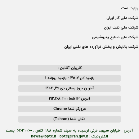
وزارت نفت
شركت ملی گاز ايران
شركت ملی نفت ايران
شركت ملی صنايع پتروشيمی
شركت پالايش و پخش فرآورده های نفتی ايران
کاربران آنلاین 1
بازدید کل 3517 - بازدید روزانه 1
آخرین بروز رسانی دی 26, 1402
آدرس IP شما 192.168.20.1
مرورگر شما Chrome
مکان شما (Tehran)
آدرس : خیابان سپهبد قرنی نرسیده به سپند شماره 188 تلفن : 61630060 پست
الکترونیک : news@ioptc.ir ioptc@iran.gov.ir