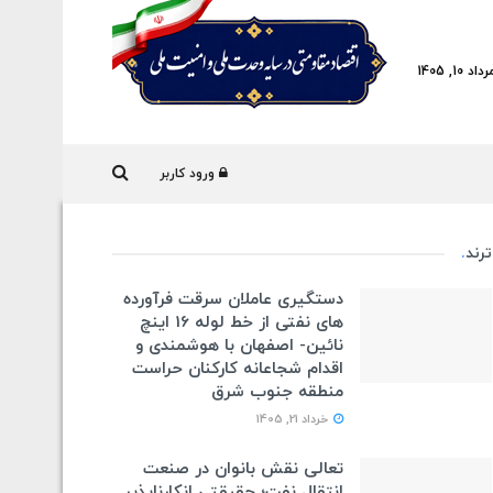
10, 1405
ورود کاربر
ترند
.
دستگیری عاملان سرقت فرآورده
های نفتی از خط لوله 16 اینچ
نائین- اصفهان با هوشمندی و
اقدام شجاعانه کارکنان حراست
منطقه جنوب شرق
خرداد 21, 1405
تعالی نقش بانوان در صنعت
انتقال نفت؛ حقیقتی انکارناپذیر