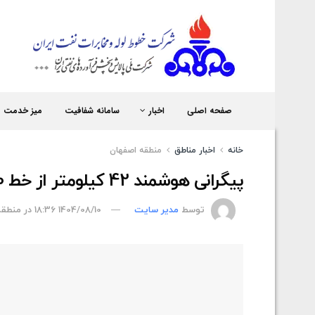
شر
صفحه اصلی
اخبار
سامانه شفافیت
میز خدمت
خانه
اخبار مناطق
منطقه اصفهان
پیگرانی هوشمند 42 کیلومتر از خط 30 اینچ نفت خام مارون ـ اصفهان
توسط
مدیر سایت
1404/08/10 18:36
در
منطقه