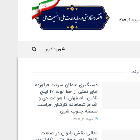
 9, 1405
ورود کاربر
ترند
.
دستگیری عاملان سرقت فرآورده
های نفتی از خط لوله 16 اینچ
نائین- اصفهان با هوشمندی و
اقدام شجاعانه کارکنان حراست
منطقه جنوب شرق
خرداد 21, 1405
تعالی نقش بانوان در صنعت
انتقال نفت؛ حقیقتی انکارناپذیر