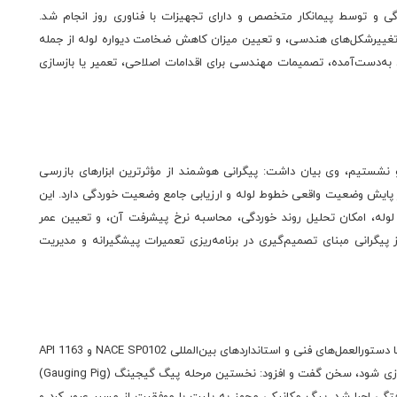
ی و توسط پیمانکار متخصص و دارای تجهیزات با فناوری روز انجام شد.
 تغییرشکل‌های هندسی، و تعیین میزان کاهش ضخامت دیواره لوله از جمله
به‌دست‌آمده، تصمیمات مهندسی برای اقدامات اصلاحی، تعمیر یا بازسازی
 نشستیم، وی بیان داشت: پیگرانی هوشمند از مؤثرترین ابزارهای بازرسی
اسی در پایش وضعیت واقعی خطوط لوله و ارزیابی جامع وضعیت خوردگی دارد. این
وله، امکان تحلیل روند خوردگی، محاسبه نرخ پیشرفت آن، و تعیین عمر
. داده‌های حاصل از پیگرانی مبنای تصمیم‌گیری در برنامه‌ریزی تعمیرات پیشگیرانه و مدیریت
وی از مراحل این عملیات پیگرانی که به‌صورت مرحله‌ای و مطابق با دستورالعمل‌های فنی و استانداردهای بین‌المللی NACE SP0102 و API 1163
انجام گرفت تا خط لوله برای عبور ایمن ابزارهای هوشمند آماده‌سازی شود، سخن گفت و افزود: نخستین مرحله پیگ گیجینگ (Gauging Pig)
ی اجرا شد. پیگ مکانیکی مجهز به پلیت با موفقیت از مسیر عبور کرد و