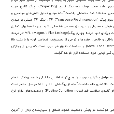
نتیجه تست نشان داد که خط از نظر ابعادی برای اجرای مراحل بعدی آماده است. مرحله دوم پیگ کالیپر (Caliper Pig) : پیگ کالیپر جهت
ضعی استفاده شد. داده‌های به‌دست‌آمده مبنای تحلیل تنش‌های موضعی و
ارزیابی نقاط مستعد تمرکز تنش در جداره لوله قرار گرفت. مرحله سوم پیگ TFI (Transverse Field Inspection) : پیگ TFI مبتنی بر میدان
ی طولی و محیطی و عیوب زیرسطحی شناسایی شود. این داده‌ها برای تحلیل
ریسک ترک‌زایی در نواحی با تنش بالا یا در مجاورت جوش‌ها اهمیت ویژه‌ای دارد. مرحله چهارم پیگMFL (Magnetic Flux Leakage) :در مرحله
گی‌های داخلی و خارجی، حفره‌ها و نواحی از دست‌رفته ضخامت لوله را با دقت بالا
آشکار کرد. داده‌های این ابزار شامل میزان از دست‌رفتگی فلز (Metal Loss Depth) و مختصات دقیق هر عیب است که پس از پردازش
یه مراحل پیگرانی بدون بروز هیچ‌گونه اختلال مکانیکی یا هیدرولیکی انجام
شد و نتایج اولیه حاکی از وضعیت مطلوب سطح داخلی خط است. داده‌های خام به‌دست‌آمده از پیگ‌های TFI و MFL در حال حاضر تحت
پردازش دقیق نرم‌افزاری قرار دارد تا پس از تحلیل کامل، شاخص‌های کلیدی سلامت خط (Pipeline Condition Index) و محدوده‌های دارای نرخ
رانی هوشمند در پایش وضعیت خطوط انتقال و سپری‌شدن زمان از آخرین