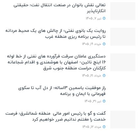
تعالی نقش بانوان در صنعت انتقال نفت؛ حقیقتی
انکارناپذیر
تیر 7, 1405
روایت یک بانوی نفتی؛ از چالش های یک محیط مردانه
تا رئیس برنامه ریزی منطقه غرب
خرداد 19, 1405
دستگیری عاملان سرقت فرآورده های نفتی از خط لوله
16 اینچ نائین- اصفهان با هوشمندی و اقدام شجاعانه
کارکنان حراست منطقه جنوب شرق
خرداد 21, 1405
راز موفقیت یاسمین ۱۳ساله؛ از دل آب تا سکوی
قهرمانی با ایمان و برنامه
تیر 31, 1405
گفت و گو با رئیس امور مالی منطقه شمالشرق؛ فرصت
خدمت را مغتنم ندانیم ضرر خواهیم کرد
مرداد 12, 1405