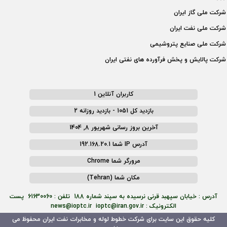
شركت ملی گاز ايران
شركت ملی نفت ايران
شركت ملی صنايع پتروشيمی
شركت پالايش و پخش فرآورده های نفتی ايران
کاربران آنلاین 1
بازدید کل 1051 - بازدید روزانه 2
آخرین بروز رسانی شهریور 8, 1404
آدرس IP شما 192.168.20.1
مرورگر شما Chrome
مکان شما (Tehran)
آدرس : خیابان سپهبد قرنی نرسیده به سپند شماره 188 تلفن : 61630060 پست
الکترونیک : news@ioptc.ir ioptc@iran.gov.ir
کلیه حقوق این سایت برای شرکت خطوط لوله و مخابرات نفت ایران محفوظ می